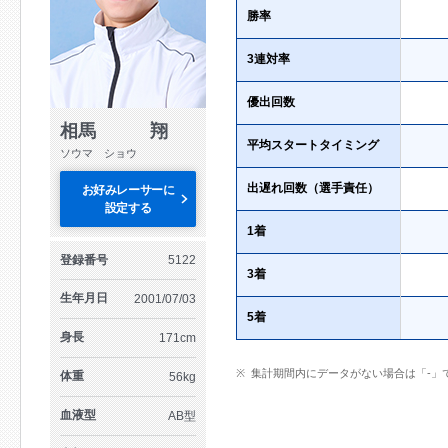
勝率
3連対率
優出回数
相馬 翔
平均スタートタイミング
ソウマ ショウ
出遅れ回数（選手責任）
お好みレーサーに
設定する
1着
登録番号
5122
3着
生年月日
2001/07/03
5着
身長
171cm
集計期間内にデータがない場合は「-」
体重
56kg
血液型
AB型