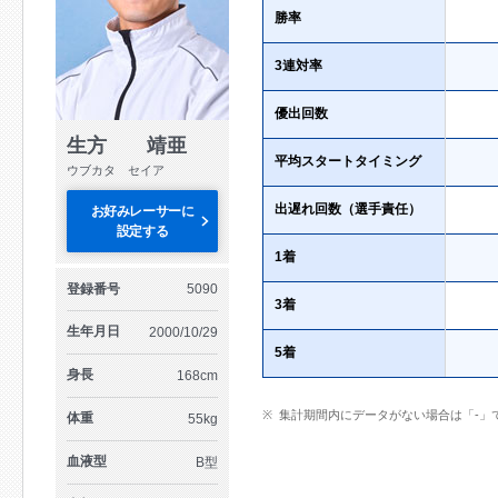
勝率
3連対率
優出回数
生方 靖亜
平均スタートタイミング
ウブカタ セイア
出遅れ回数（選手責任）
お好みレーサーに
設定する
1着
登録番号
5090
3着
生年月日
2000/10/29
5着
身長
168cm
集計期間内にデータがない場合は「-」
体重
55kg
血液型
B型