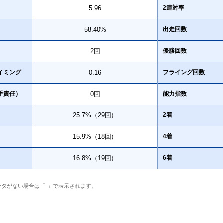
5.96
2連対率
58.40%
出走回数
2回
優勝回数
イミング
0.16
フライング回数
手責任）
0回
能力指数
25.7%（29回）
2着
15.9%（18回）
4着
16.8%（19回）
6着
ータがない場合は「-」で表示されます。