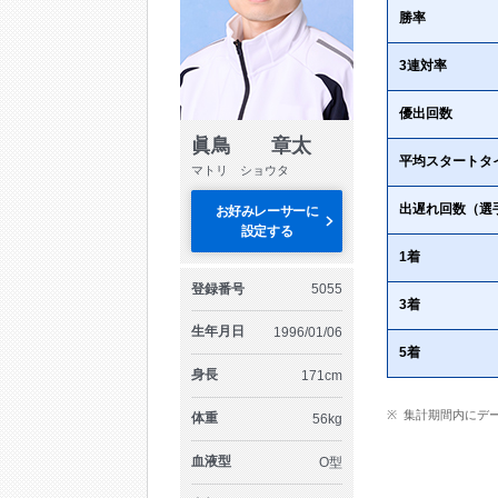
勝率
3連対率
優出回数
眞鳥 章太
平均スタートタ
マトリ ショウタ
出遅れ回数（選
お好みレーサーに
設定する
1着
登録番号
5055
3着
生年月日
1996/01/06
5着
身長
171cm
集計期間内にデ
体重
56kg
血液型
O型