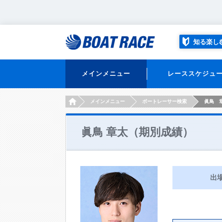
知る楽し
メインメニュー
レーススケジュ
HOME
メインメニュー
ボートレーサー検索
眞鳥 
眞鳥 章太（期別成績）
出