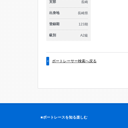
支部
長崎
出身地
長崎県
登録期
123期
級別
A2級
ボートレーサー検索へ戻る
■ボートレースを知る楽しむ