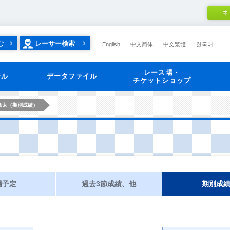
ネ
む
レーサー検索
English
中文简体
中文繁體
한국어
レース場・
ール
データファイル
チケットショップ
章太（期別成績）
場予定
過去3節成績、他
期別成