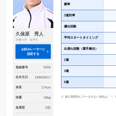
勝率
3連対率
優出回数
久保原 秀人
平均スタートタイミング
クボハラ ヒデト
出遅れ回数（選手責任）
お好みレーサーに
設定する
1着
登録番号
5006
3着
生年月日
1996/09/17
5着
身長
174cm
集計期間内にデータがない場合は「-」
体重
56kg
血液型
O型