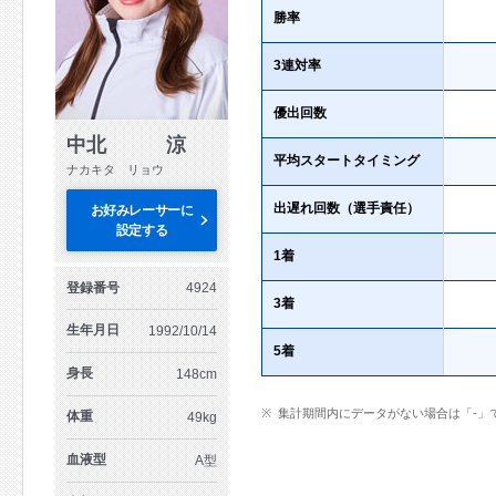
勝率
3連対率
優出回数
中北 涼
平均スタートタイミング
ナカキタ リョウ
出遅れ回数（選手責任）
お好みレーサーに
設定する
1着
登録番号
4924
3着
生年月日
1992/10/14
5着
身長
148cm
集計期間内にデータがない場合は「-」
体重
49kg
血液型
A型