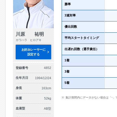
勝率
3連対率
優出回数
川原 祐明
平均スタートタイミング
カワハラ ヒロアキ
出遅れ回数（選手責任）
お好みレーサーに
設定する
1着
登録番号
4852
3着
生年月日
1994/12/24
5着
身長
163cm
集計期間内にデータがない場合は「-」
体重
52kg
血液型
AB型