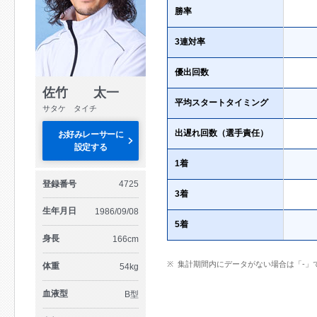
勝率
3連対率
優出回数
佐竹 太一
平均スタートタイミング
サタケ タイチ
出遅れ回数（選手責任）
お好みレーサーに
設定する
1着
登録番号
4725
3着
生年月日
1986/09/08
5着
身長
166cm
集計期間内にデータがない場合は「-」
体重
54kg
血液型
B型