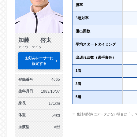
勝率
3連対率
優出回数
加藤 啓太
平均スタートタイミング
カトウ ケイタ
出遅れ回数（選手責任）
お好みレーサーに
設定する
1着
登録番号
4665
3着
生年月日
1983/10/07
5着
身長
171cm
集計期間内にデータがない場合は「-」
体重
54kg
血液型
A型