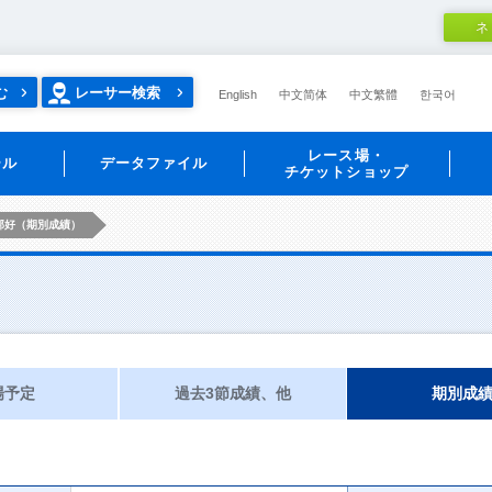
ネ
む
レーサー検索
English
中文简体
中文繁體
한국어
レース場・
ール
データファイル
チケットショップ
邦好（期別成績）
場予定
過去3節成績、他
期別成