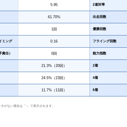
5.95
2連対率
61.70%
出走回数
1回
優勝回数
イミング
0.16
フライング回数
手責任）
0回
能力指数
21.3%（20回）
2着
24.5%（23回）
4着
11.7%（11回）
6着
ータがない場合は「-」で表示されます。