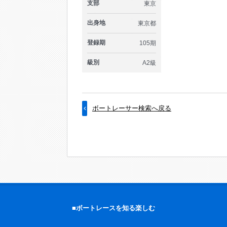
支部
東京
出身地
東京都
登録期
105期
級別
A2級
ボートレーサー検索へ戻る
■ボートレースを知る楽しむ