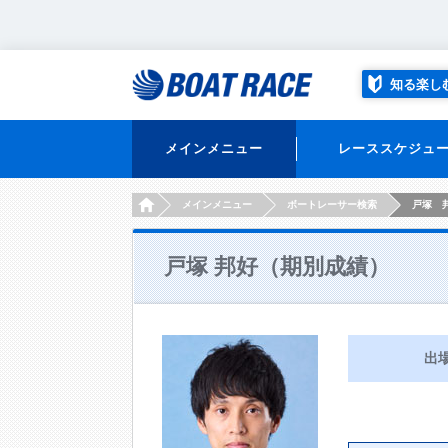
知る楽し
メインメニュー
レーススケジュ
HOME
メインメニュー
ボートレーサー検索
戸塚 
戸塚 邦好（期別成績）
出