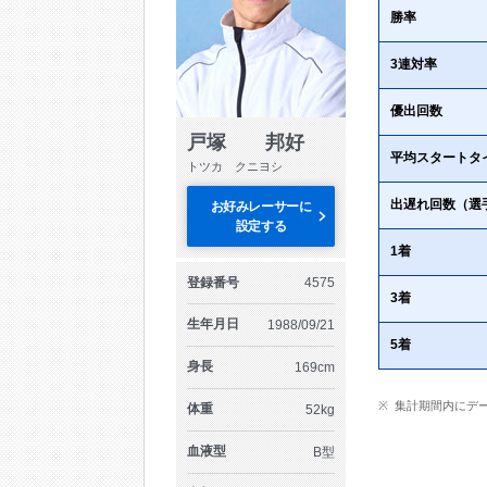
勝率
3連対率
優出回数
戸塚 邦好
平均スタートタ
トツカ クニヨシ
出遅れ回数（選
お好みレーサーに
設定する
1着
登録番号
4575
3着
生年月日
1988/09/21
5着
身長
169cm
集計期間内にデ
体重
52kg
血液型
B型