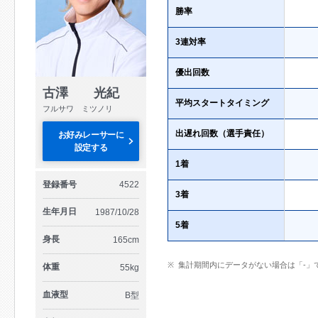
勝率
3連対率
優出回数
古澤 光紀
平均スタートタイミング
フルサワ ミツノリ
出遅れ回数（選手責任）
お好みレーサーに
設定する
1着
登録番号
4522
3着
生年月日
1987/10/28
5着
身長
165cm
集計期間内にデータがない場合は「-」
体重
55kg
血液型
B型