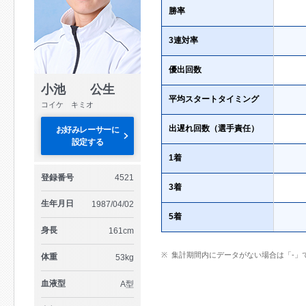
勝率
3連対率
優出回数
小池 公生
平均スタートタイミング
コイケ キミオ
出遅れ回数（選手責任）
お好みレーサーに
設定する
1着
登録番号
4521
3着
生年月日
1987/04/02
5着
身長
161cm
集計期間内にデータがない場合は「-」
体重
53kg
血液型
A型