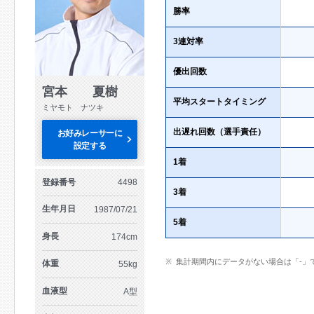
勝率
3連対率
優出回数
宮本 夏樹
平均スタートタイミング
ミヤモト ナツキ
出遅れ回数（選手責任）
お好みレーサーに
設定する
1着
登録番号
4498
3着
生年月日
1987/07/21
5着
身長
174cm
集計期間内にデータがない場合は「-」
体重
55kg
血液型
A型