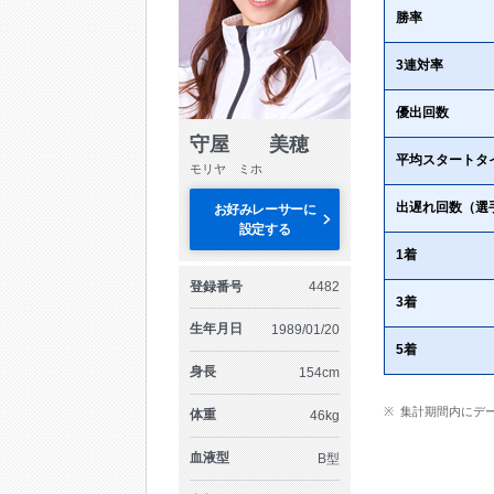
勝率
3連対率
優出回数
守屋 美穂
平均スタートタ
モリヤ ミホ
出遅れ回数（選
お好みレーサーに
設定する
1着
登録番号
4482
3着
生年月日
1989/01/20
5着
身長
154cm
集計期間内にデ
体重
46kg
血液型
B型