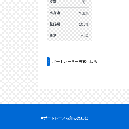
支部
岡山
出身地
岡山県
登録期
101期
級別
A1級
ボートレーサー検索へ戻る
■ボートレースを知る楽しむ