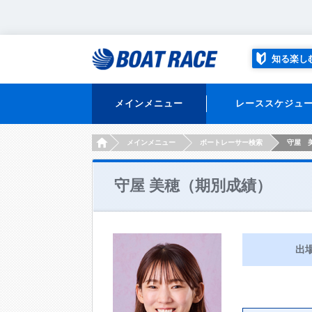
知る楽し
メインメニュー
レーススケジュ
HOME
メインメニュー
ボートレーサー検索
守屋 
守屋 美穂（期別成績）
出