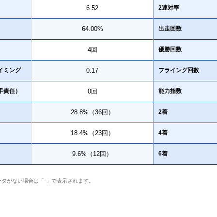
6.52
2連対率
64.00%
出走回数
4回
優勝回数
イミング
0.17
フライング回数
手責任）
0回
能力指数
28.8%（36回）
2着
18.4%（23回）
4着
9.6%（12回）
6着
ータがない場合は「-」で表示されます。