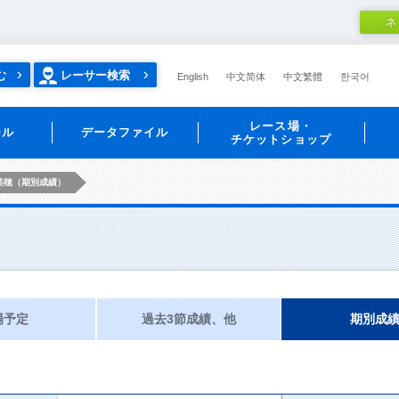
ネ
む
レーサー検索
English
中文简体
中文繁體
한국어
レース場・
ール
データファイル
チケットショップ
美穂（期別成績）
場予定
過去3節成績、他
期別成