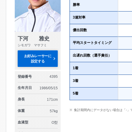
勝率
3連対率
優出回数
下河 雅史
平均スタートタイミング
シモガワ マサフミ
出遅れ回数（選手責任）
お好みレーサーに
設定する
1着
登録番号
4395
3着
生年月日
1986/05/15
5着
身長
171cm
集計期間内にデータがない場合は「-」
体重
57kg
血液型
O型