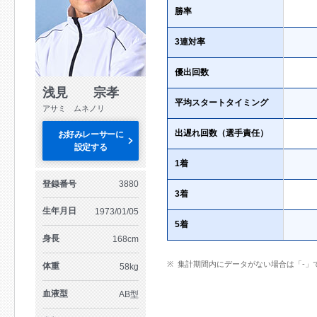
勝率
3連対率
優出回数
浅見 宗孝
平均スタートタイミング
アサミ ムネノリ
出遅れ回数（選手責任）
お好みレーサーに
設定する
1着
登録番号
3880
3着
生年月日
1973/01/05
5着
身長
168cm
集計期間内にデータがない場合は「-」
体重
58kg
血液型
AB型