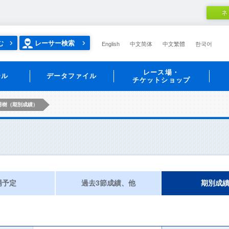
ネ
む
レーサー検索
English
中文简体
中文繁體
한국어
レース場・
ール
データファイル
チケットショップ
秀樹（期別成績）
場予定
過去3節成績、他
期別成