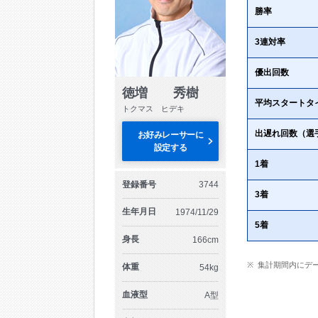
勝率
3連対率
優出回数
徳増 秀樹
平均スタートタ
トクマス ヒデキ
出遅れ回数（選
お好みレーサーに
設定する
1着
登録番号
3744
3着
生年月日
1974/11/29
5着
身長
166cm
集計期間内にデ
体重
54kg
血液型
A型