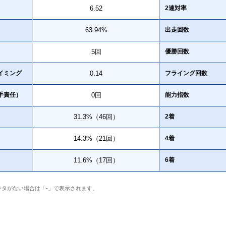
6.52
2連対率
63.94%
出走回数
5回
優勝回数
イミング
0.14
フライング回数
手責任）
0回
能力指数
31.3%（46回）
2着
14.3%（21回）
4着
11.6%（17回）
6着
ータがない場合は「-」で表示されます。