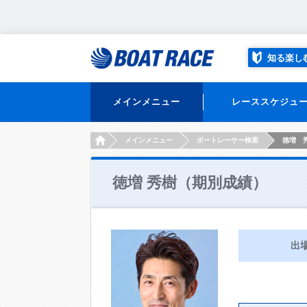
知る楽し
メインメニュー
レーススケジュ
HOME
メインメニュー
ボートレーサー検索
徳増 
徳増 秀樹（期別成績）
出