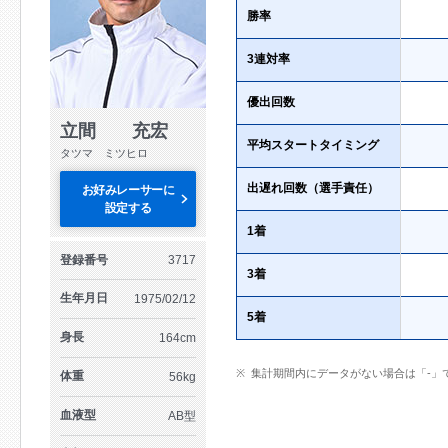
勝率
3連対率
優出回数
立間 充宏
平均スタートタイミング
タツマ ミツヒロ
出遅れ回数（選手責任）
お好みレーサーに
設定する
1着
登録番号
3717
3着
生年月日
1975/02/12
5着
身長
164cm
集計期間内にデータがない場合は「-」
体重
56kg
血液型
AB型