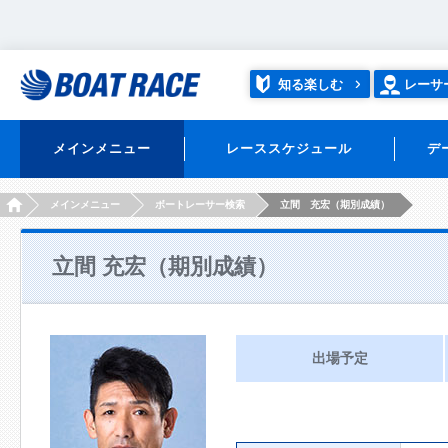
知る楽しむ
レーサ
メインメニュー
レーススケジュール
デ
HOME
メインメニュー
ボートレーサー検索
立間 充宏（期別成績）
立間 充宏（期別成績）
出場予定