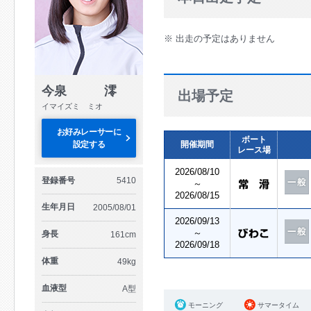
※ 出走の予定はありません
今泉 澪
出場予定
イマイズミ ミオ
お好みレーサーに
ボート
設定する
開催期間
レース場
2026/08/10
登録番号
5410
～
2026/08/15
生年月日
2005/08/01
2026/09/13
～
身長
161cm
2026/09/18
体重
49kg
血液型
A型
モーニング
サマータイム