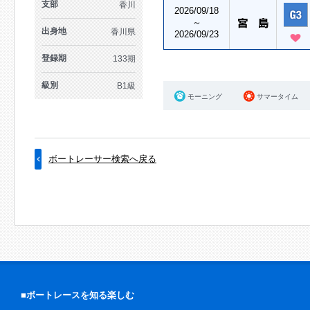
支部
香川
2026/09/18
～
出身地
香川県
2026/09/23
登録期
133期
級別
B1級
モーニング
サマータイム
ボートレーサー検索へ戻る
■ボートレースを知る楽しむ