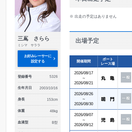
※ 出走の予定はありません
三嶌 さらら
出場予定
ミシマ サララ
お好みレーサーに
ボート
設定する
開催期間
レース場
2026/08/17
登録番号
5326
～
2026/08/21
生年月日
2003/10/16
2026/08/26
～
身長
153cm
2026/08/30
体重
48kg
2026/09/07
～
血液型
B型
2026/09/12