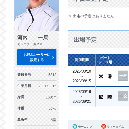
※ 出走の予定はありません
河内 一馬
出場予定
カワウチ カズマ
お好みレーサーに
ボート
設定する
開催期間
レース場
2026/08/10
登録番号
5318
～
2026/08/15
生年月日
2001/03/15
2026/09/16
～
身長
168cm
2026/09/21
体重
56kg
血液型
A型
モーニング
サマータイム