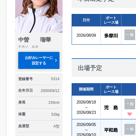
ボート
日付
レース場
2026/08/09
中曽 瑠華
ナカソ ルカ
お好みレーサーに
設定する
出場予定
登録番号
5314
ボート
開催期間
生年月日
2000/09/12
レース場
2026/08/18
身長
159cm
～
2026/08/23
体重
52kg
2026/09/05
血液型
A型
～
2026/09/10