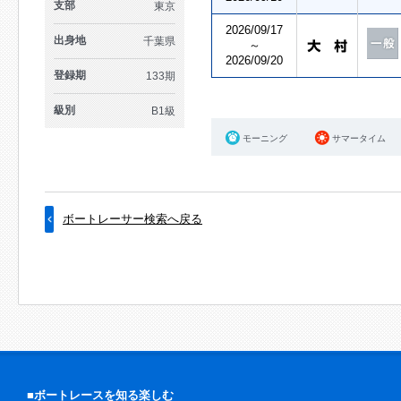
支部
東京
2026/09/17
出身地
千葉県
～
2026/09/20
登録期
133期
級別
B1級
モーニング
サマータイム
ボートレーサー検索へ戻る
■ボートレースを知る楽しむ