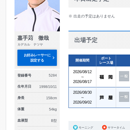
※ 出走の予定はありません
嘉手苅 徹哉
出場予定
カデカル テツヤ
お好みレーサーに
ボート
設定する
開催期間
レース場
2026/08/12
登録番号
5284
～
2026/08/17
生年月日
1998/10/11
2026/08/30
～
身長
158cm
2026/09/02
体重
54kg
血液型
B型
モーニング
サマータイム