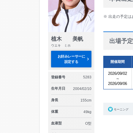
※ 出走の予定は
植木 美帆
出場予定
ウエキ ミホ
お好みレーサーに
設定する
開催期間
2026/09/02
登録番号
5283
～
2026/09/06
生年月日
2004/02/10
身長
155cm
モーニング
体重
49kg
血液型
O型