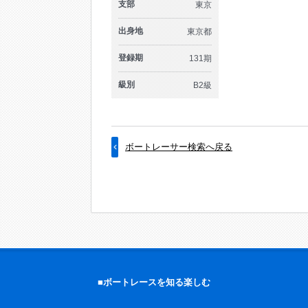
支部
東京
出身地
東京都
登録期
131期
級別
B2級
ボートレーサー検索へ戻る
■ボートレースを知る楽しむ