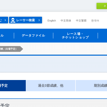
ネ
む
レーサー検索
English
中文简体
中文繁體
한국어
レース場・
ール
データファイル
チケットショップ
美帆（出場予定）
場予定
過去3節成績、他
期別成
予定