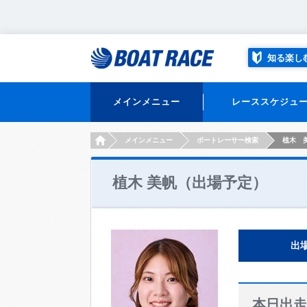
知る楽し
メインメニュー
レーススケジュ
HOME
メインメニュー
ボートレーサー検索
植木 
植木 美帆（出場予定）
出
本日出走