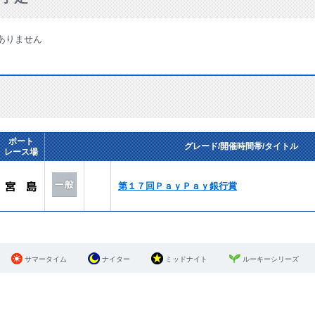
ありません
ボート
グレード/開催時間帯/タイトル
レース場
第１７回ＰａｙＰａｙ銀行賞
サマータイム
ナイター
ミッドナイト
ルーキーシリーズ