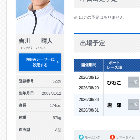
※ 出走の予定はありません
吉川 晴人
出場予定
ヨシカワ ハルト
お好みレーサーに
ボート
設定する
開催期間
レース場
2026/08/15
登録番号
5229
～
2026/08/20
生年月日
2003/01/12
2026/08/28
～
身長
174cm
2026/08/31
体重
57kg
血液型
A型
モーニング
サマータイム