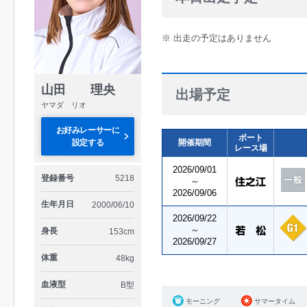
※ 出走の予定はありません
山田 理央
出場予定
ヤマダ リオ
お好みレーサーに
ボート
設定する
開催期間
レース場
2026/09/01
登録番号
5218
～
2026/09/06
生年月日
2000/06/10
2026/09/22
～
身長
153cm
2026/09/27
体重
48kg
血液型
B型
モーニング
サマータイム