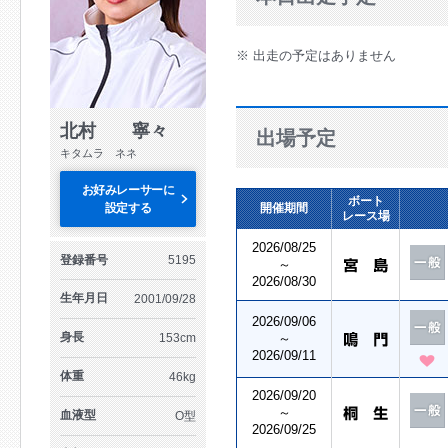
※ 出走の予定はありません
北村 寧々
出場予定
キタムラ ネネ
お好みレーサーに
ボート
設定する
開催期間
レース場
2026/08/25
登録番号
5195
～
2026/08/30
生年月日
2001/09/28
2026/09/06
身長
153cm
～
2026/09/11
体重
46kg
2026/09/20
～
血液型
O型
2026/09/25