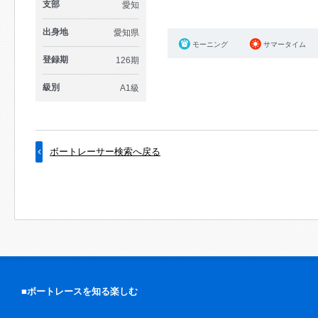
支部
愛知
出身地
愛知県
モーニング
サマータイム
登録期
126期
級別
A1級
ボートレーサー検索へ戻る
■ボートレースを知る楽しむ