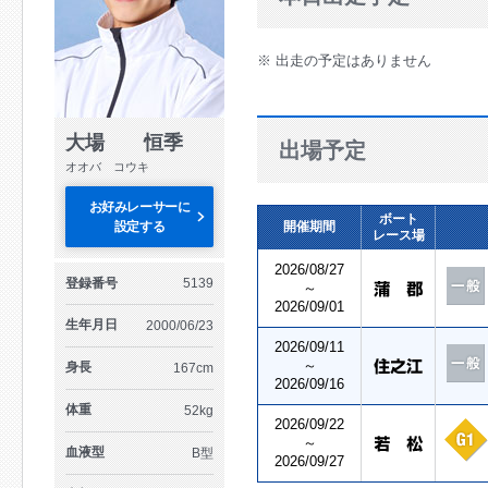
※ 出走の予定はありません
大場 恒季
出場予定
オオバ コウキ
お好みレーサーに
ボート
設定する
開催期間
レース場
2026/08/27
登録番号
5139
～
2026/09/01
生年月日
2000/06/23
2026/09/11
～
身長
167cm
2026/09/16
体重
52kg
2026/09/22
～
血液型
B型
2026/09/27