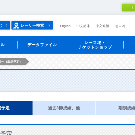
ネ
む
レーサー検索
English
中文简体
中文繁體
한국어
レース場・
ール
データファイル
チケットショップ
希一（出場予定）
場予定
過去3節成績、他
期別成
予定