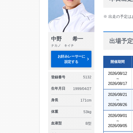
※ 出走の予定は
中野 希一
出場予定
ナカノ キイチ
お好みレーサーに
設定する
開催期間
2026/08/12
登録番号
5132
～
2026/08/17
生年月日
1999/04/27
2026/08/21
～
身長
171cm
2026/08/26
体重
53kg
2026/09/01
～
血液型
B型
2026/09/05