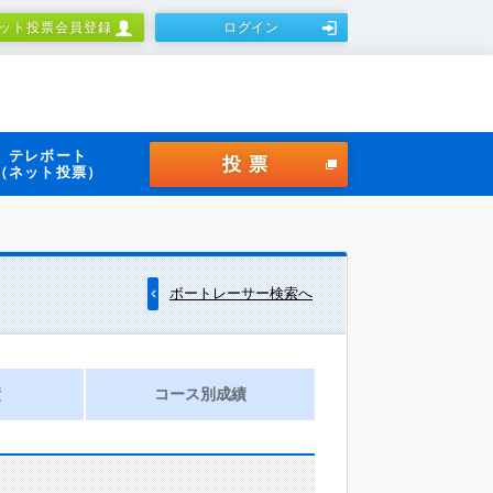
ット投票会員登録
ログイン
テレボート
投票
（ネット投票）
ボートレーサー検索へ
績
コース別成績