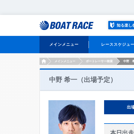
知る楽し
メインメニュー
レーススケジュ
HOME
メインメニュー
ボートレーサー検索
中野 
中野 希一（出場予定）
出
本日出走