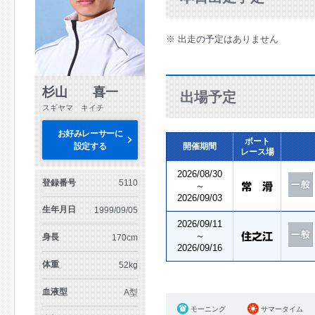
※ 出走の予定はありません
杉山 喜一
出場予定
スギヤマ キイチ
お好みレーサーに
ボート
設定する
開催期間
レース場
2026/08/30
登録番号
5110
～
2026/09/03
生年月日
1999/09/05
2026/09/11
～
身長
170cm
2026/09/16
体重
52kg
血液型
A型
モーニング
サマータイム