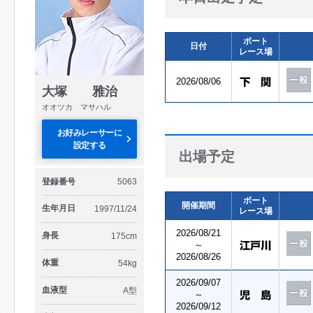
ボート
日付
レース場
2026/08/06
大塚 雅治
オオツカ マサハル
お好みレーサーに
設定する
出場予定
登録番号
5063
ボート
開催期間
生年月日
1997/11/24
レース場
2026/08/21
身長
175cm
～
2026/08/26
体重
54kg
2026/09/07
血液型
A型
～
2026/09/12