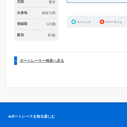
支部
東京
出身地
神奈川県
モーニング
サマータイム
登録期
123期
級別
B1級
ボートレーサー検索へ戻る
■ボートレースを知る楽しむ