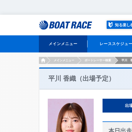
知る楽し
メインメニュー
レーススケジュ
HOME
メインメニュー
ボートレーサー検索
平川 
平川 香織（出場予定）
出
本日出走