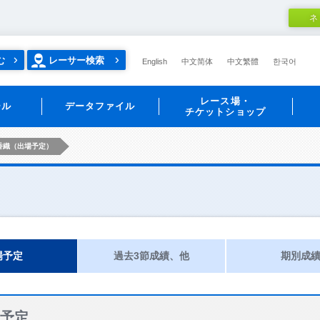
ネ
む
レーサー検索
English
中文简体
中文繁體
한국어
レース場・
ール
データファイル
チケットショップ
香織（出場予定）
場予定
過去3節成績、他
期別成
予定