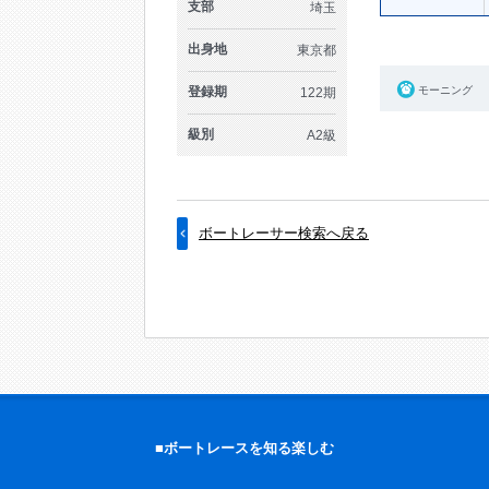
支部
埼玉
出身地
東京都
登録期
モーニング
122期
級別
A2級
ボートレーサー検索へ戻る
■ボートレースを知る楽しむ