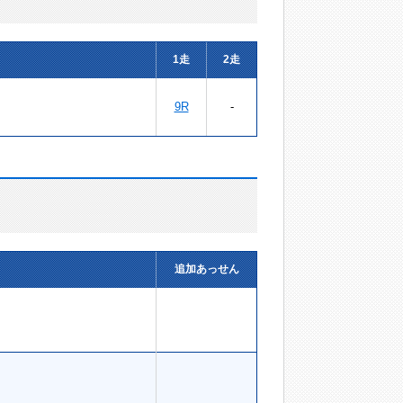
1走
2走
9R
-
追加あっせん