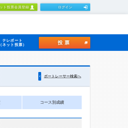
ット投票会員登録
ログイン
テレボート
投票
（ネット投票）
ボートレーサー検索へ
績
コース別成績