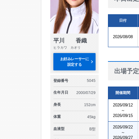
日付
2026/08/08
平川 香織
ヒラカワ カオリ
お好みレーサーに
設定する
出場予定
登録番号
5045
生年月日
2000/07/29
開催期間
身長
152cm
2026/09/12
～
2026/09/15
体重
45kg
2026/09/22
血液型
B型
～
2026/09/27