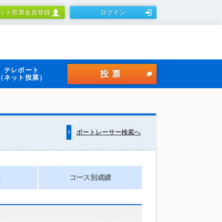
ット投票会員登録
ログイン
テレボート
投票
（ネット投票）
ボートレーサー検索へ
績
コース別成績