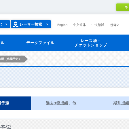
ネ
む
レーサー検索
English
中文简体
中文繁體
한국어
レース場・
ール
データファイル
チケットショップ
大樹（出場予定）
場予定
過去3節成績、他
期別成
予定