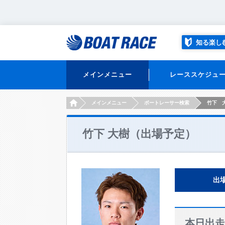
知る楽し
メインメニュー
レーススケジュ
HOME
メインメニュー
ボートレーサー検索
竹下 
竹下 大樹（出場予定）
出
本日出走