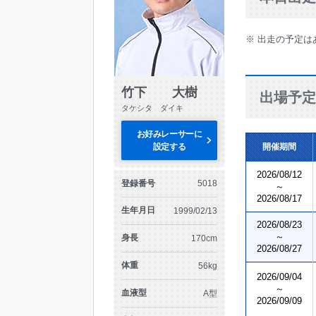
※ 出走の予定は
竹下 大樹
出場予定
タケシタ ダイキ
お好みレーサーに
設定する
開催期間
2026/08/12
登録番号
5018
～
2026/08/17
生年月日
1999/02/13
2026/08/23
～
身長
170cm
2026/08/27
体重
56kg
2026/09/04
～
血液型
A型
2026/09/09