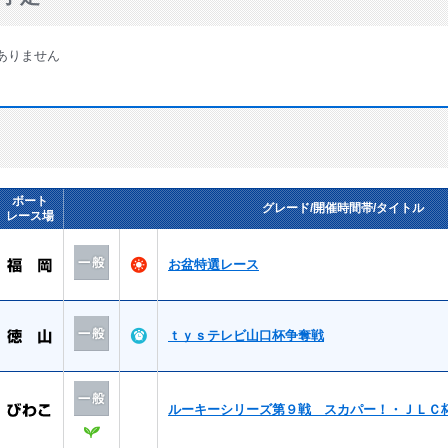
ありません
ボート
グレード/開催時間帯/タイトル
レース場
お盆特選レース
ｔｙｓテレビ山口杯争奪戦
ルーキーシリーズ第９戦 スカパー！・ＪＬＣ