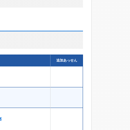
追加あっせん
杯