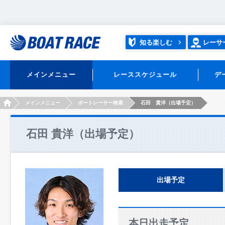
知る楽しむ
レーサ
メインメニュー
レーススケジュール
デ
HOME
メインメニュー
ボートレーサー検索
石田 貴洋（出場予定）
石田 貴洋（出場予定）
出場予定
本日出走予定