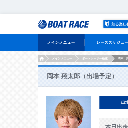
知る楽し
メインメニュー
レーススケジュ
HOME
メインメニュー
ボートレーサー検索
岡本 
岡本 翔太郎（出場予定）
出
本日出走