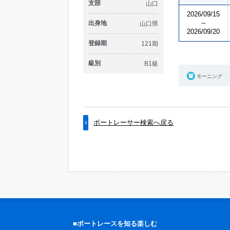
支部
山口
2026/09/15
～
出身地
山口県
2026/09/20
登録期
121期
級別
B1級
モーニング
ボートレーサー検索へ戻る
■ボートレースを知る楽しむ