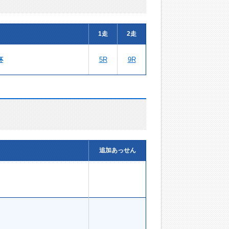
1走
2走
杯
5R
9R
追加あっせん