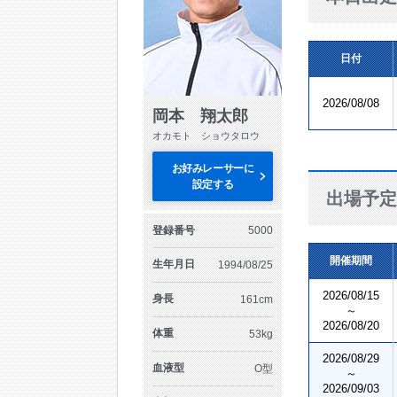
日付
2026/08/08
岡本 翔太郎
オカモト ショウタロウ
お好みレーサーに
設定する
出場予定
登録番号
5000
開催期間
生年月日
1994/08/25
2026/08/15
身長
161cm
～
2026/08/20
体重
53kg
2026/08/29
血液型
O型
～
2026/09/03