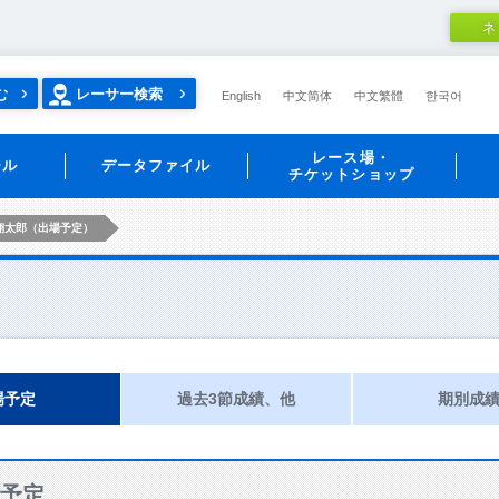
ネ
む
レーサー検索
English
中文简体
中文繁體
한국어
レース場・
ール
データファイル
チケットショップ
翔太郎（出場予定）
場予定
過去3節成績、他
期別成
予定