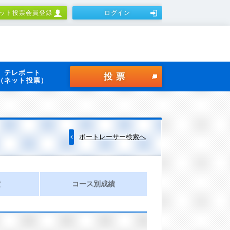
ット投票会員登録
ログイン
テレボート
投票
（ネット投票）
ボートレーサー検索へ
績
コース別成績