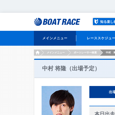
知る楽し
メインメニュー
レーススケジュ
HOME
メインメニュー
ボートレーサー検索
中村 
中村 将隆（出場予定）
出
本日出走