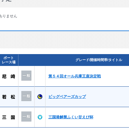
ありません
ボート
グレード/開催時間帯/タイトル
レース場
第５４回オール兵庫王座決定戦
ビッグベアーズカップ
三国港解禁ふくい甘えび杯