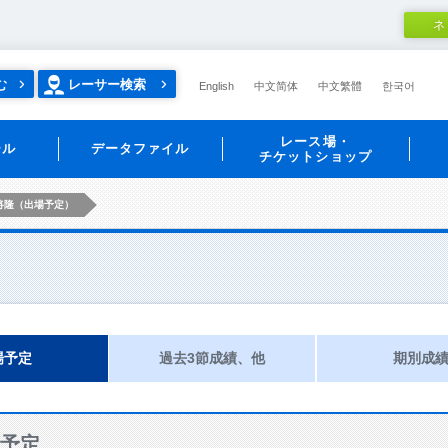
ネ
む
レーサー検索
English
中文简体
中文繁體
한국어
レース場・
ール
データファイル
チケットショップ
将隆（出場予定）
場予定
過去3節成績、他
期別成
予定