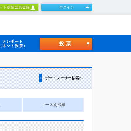
ット投票会員登録
ログイン
テレボート
投票
（ネット投票）
ボートレーサー検索へ
績
コース別成績