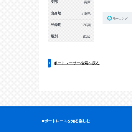
支部
兵庫
出身地
兵庫県
モーニング
登録期
120期
級別
B1級
ボートレーサー検索へ戻る
■ボートレースを知る楽しむ