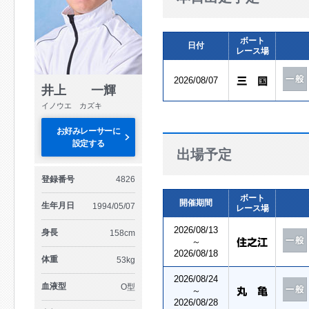
ボート
日付
レース場
2026/08/07
井上 一輝
イノウエ カズキ
お好みレーサーに
設定する
出場予定
登録番号
4826
ボート
開催期間
生年月日
1994/05/07
レース場
2026/08/13
身長
158cm
～
2026/08/18
体重
53kg
2026/08/24
血液型
O型
～
2026/08/28