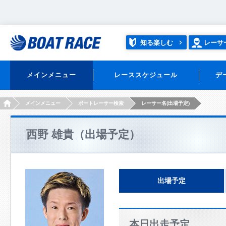
知る楽しむ
レーサ
メインメニュー
レーススケジュール
デ
HOME
メインメニュー
ボートレーサー検索
レーサー名(出場予定)
西野 雄貴（出場予定）
出場予定
本日出走予定