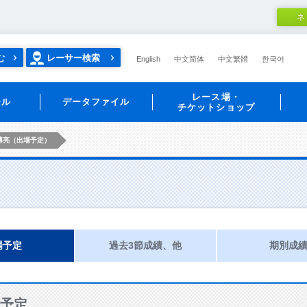
ネ
む
レーサー検索
English
中文简体
中文繁體
한국어
レース場・
ール
データファイル
チケットショップ
博亮（出場予定）
場予定
過去3節成績、他
期別成
予定