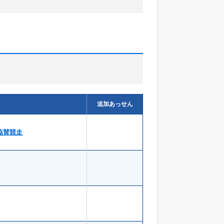
追加あっせん
協賛競走