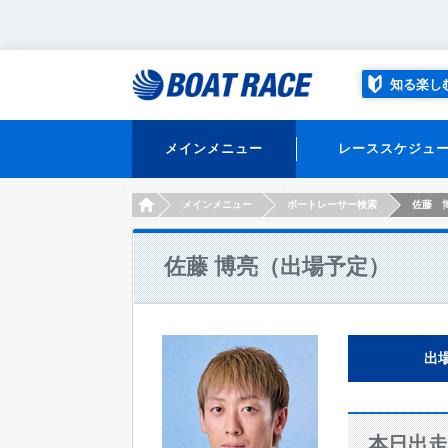
知る楽し
メインメニュー
レーススケジュ
HOME
メインメニュー
ボートレーサー検索
佐藤 
佐藤 博亮（出場予定）
出
本日出走