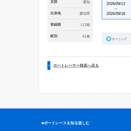
支部
愛知
2026/09/13
～
出身地
愛知県
2026/09/18
登録期
113期
級別
A1級
モーニング
ボートレーサー検索へ戻る
■ボートレースを知る楽しむ