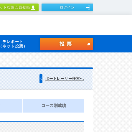
ット投票会員登録
ログイン
テレボート
投票
（ネット投票）
ボートレーサー検索へ
績
コース別成績