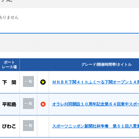
ありません
ボート
グレード/開催時間帯/タイトル
レース場
ＭＮＢＲ下関４ｔｈふく〜る下関オープン１４
オラレ刈羽開設１０周年記念第６４回東中スポ
スポーツニッポン新聞社杯争奪 第５１回八景