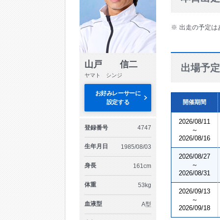
※ 出走の予定は
山戸 信二
出場予定
ヤマト シンジ
お好みレーサーに
設定する
開催期間
2026/08/11
登録番号
4747
～
2026/08/16
生年月日
1985/08/03
2026/08/27
～
身長
161cm
2026/08/31
体重
53kg
2026/09/13
～
血液型
A型
2026/09/18