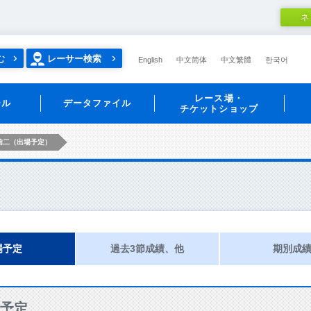
ネ
む
レーサー検索
English
中文简体
中文繁體
한국어
レース場・
ール
データファイル
チケットショップ
信二（出場予定）
場予定
過去3節成績、他
期別成
予定