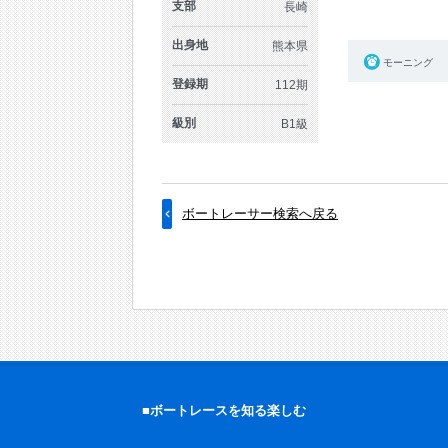
支部
長崎
出身地
熊本県
モーニング
登録期
112期
級別
B1級
ボートレーサー検索へ戻る
■ボートレースを知る楽しむ