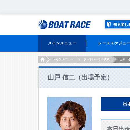
知る楽し
メインメニュー
レーススケジュ
HOME
メインメニュー
ボートレーサー検索
山戸 
山戸 信二（出場予定）
出
本日出走