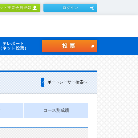
ット投票会員登録
ログイン
テレボート
投票
（ネット投票）
ボートレーサー検索へ
績
コース別成績