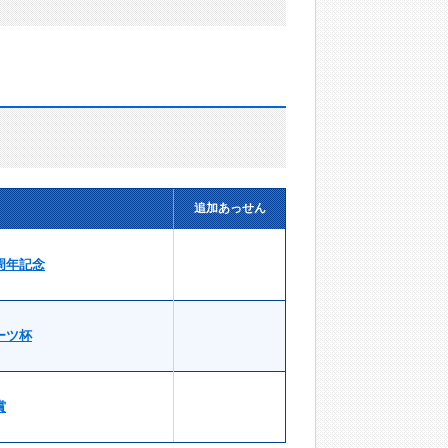
追加あっせん
周年記念
ーツ杯
賞