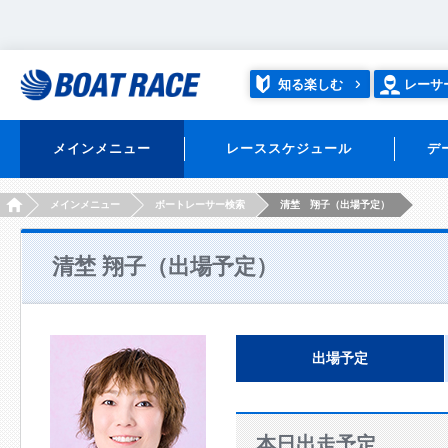
知る楽しむ
レーサ
メインメニュー
レーススケジュール
デ
HOME
メインメニュー
ボートレーサー検索
清埜 翔子（出場予定）
清埜 翔子（出場予定）
出場予定
本日出走予定