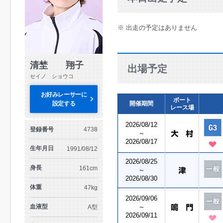
※ 出走の予定はありません
清埜 翔子
出場予定
セイノ ショウコ
お好みレーサーに
ボート
設定する
開催期間
レース場
2026/08/12
登録番号
4738
～
2026/08/17
生年月日
1991/08/12
2026/08/25
身長
161cm
～
2026/08/30
体重
47kg
2026/09/06
血液型
～
A型
2026/09/11