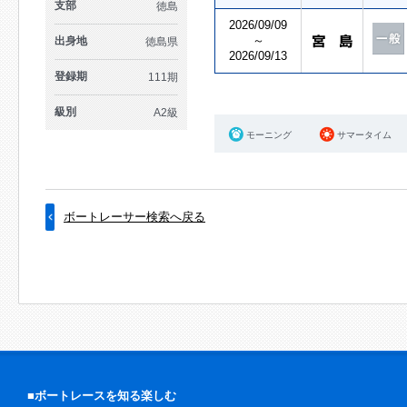
支部
徳島
2026/09/09
～
出身地
徳島県
2026/09/13
登録期
111期
級別
A2級
モーニング
サマータイム
ボートレーサー検索へ戻る
■ボートレースを知る楽しむ