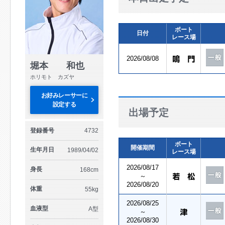
ボート
日付
レース場
2026/08/08
堀本 和也
ホリモト カズヤ
お好みレーサーに
設定する
出場予定
登録番号
4732
ボート
開催期間
生年月日
1989/04/02
レース場
2026/08/17
身長
168cm
～
2026/08/20
体重
55kg
2026/08/25
血液型
A型
～
2026/08/30