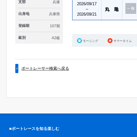
支部
兵庫
2026/09/17
～
出身地
兵庫県
2026/09/21
登録期
107期
級別
A2級
モーニング
サマータイム
ボートレーサー検索へ戻る
■ボートレースを知る楽しむ