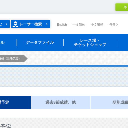
ネ
む
レーサー検索
English
中文简体
中文繁體
한국어
レース場・
ール
データファイル
チケットショップ
勇雄（出場予定）
場予定
過去3節成績、他
期別成
予定