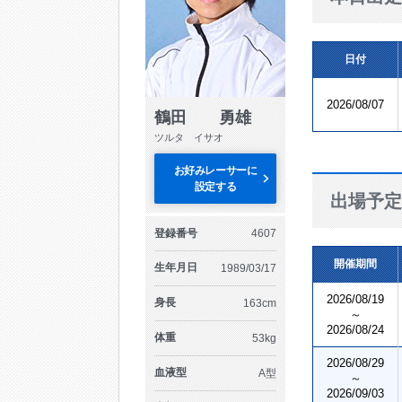
日付
2026/08/07
鶴田 勇雄
ツルタ イサオ
お好みレーサーに
設定する
出場予定
登録番号
4607
開催期間
生年月日
1989/03/17
2026/08/19
身長
163cm
～
2026/08/24
体重
53kg
2026/08/29
血液型
A型
～
2026/09/03