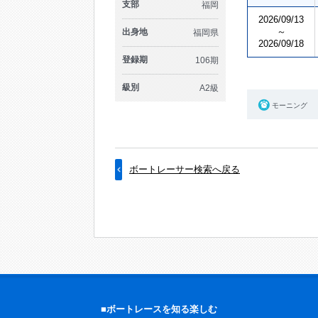
支部
福岡
2026/09/13
～
出身地
福岡県
2026/09/18
登録期
106期
級別
A2級
モーニング
ボートレーサー検索へ戻る
■ボートレースを知る楽しむ