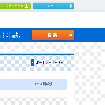
ット投票会員登録
ログイン
テレボート
投票
（ネット投票）
ボートレーサー検索へ
績
コース別成績