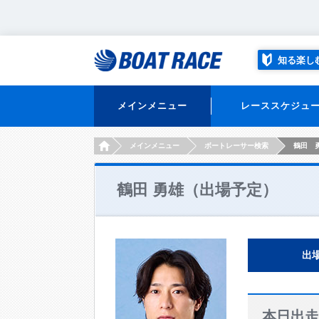
知る楽し
メインメニュー
レーススケジュ
HOME
メインメニュー
ボートレーサー検索
鶴田 
鶴田 勇雄（出場予定）
出
本日出走