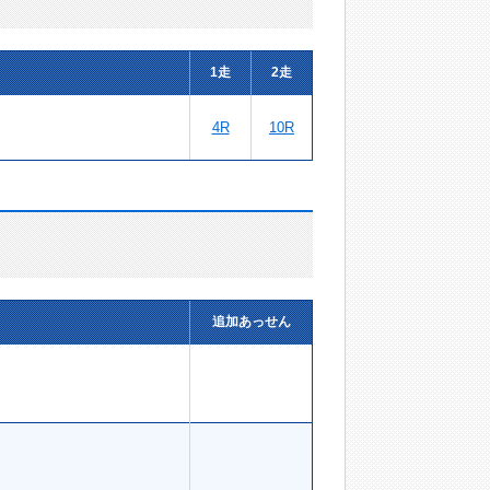
1走
2走
4R
10R
追加あっせん