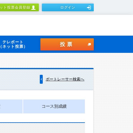
ット投票会員登録
ログイン
テレボート
投票
（ネット投票）
ボートレーサー検索へ
績
コース別成績