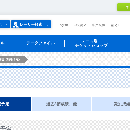
ネ
む
レーサー検索
English
中文简体
中文繁體
한국어
レース場・
ール
データファイル
チケットショップ
真也（出場予定）
場予定
過去3節成績、他
期別成
予定