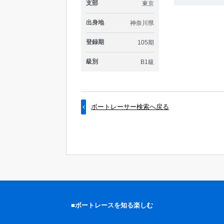
支部
東京
出身地
神奈川県
登録期
105期
級別
B1級
ボートレーサー検索へ戻る
■ボートレースを知る楽しむ