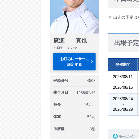
※ 出走の予定は
廣瀬 真也
出場予定
ヒロセ シンヤ
お好みレーサーに
設定する
開催期間
2026/08/11
登録番号
4568
～
2026/08/16
生年月日
1988/01/16
2026/08/24
～
身長
164cm
2026/08/29
体重
52kg
血液型
B型
モーニング