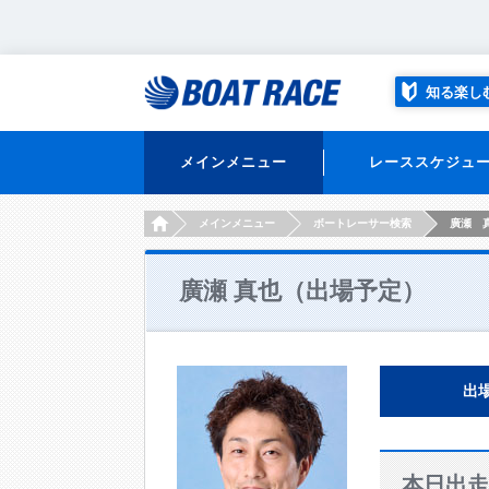
知る楽し
メインメニュー
レーススケジュ
HOME
メインメニュー
ボートレーサー検索
廣瀬 
廣瀬 真也（出場予定）
出
本日出走