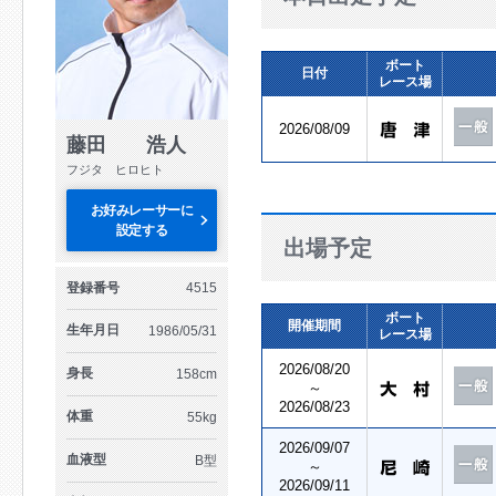
ボート
日付
レース場
2026/08/09
藤田 浩人
フジタ ヒロヒト
お好みレーサーに
設定する
出場予定
登録番号
4515
ボート
開催期間
生年月日
1986/05/31
レース場
2026/08/20
身長
158cm
～
2026/08/23
体重
55kg
2026/09/07
血液型
B型
～
2026/09/11