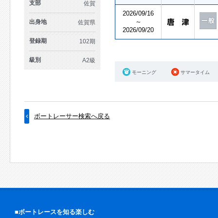
支部
佐賀
2026/09/16
～
出身地
佐賀県
2026/09/20
登録期
102期
級別
A2級
モーニング
サマータイム
ボートレーサー検索へ戻る
■ボートレースを知る楽しむ