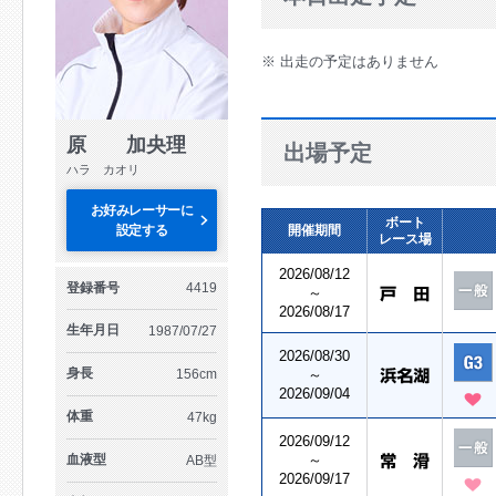
※ 出走の予定はありません
原 加央理
出場予定
ハラ カオリ
お好みレーサーに
ボート
設定する
開催期間
レース場
2026/08/12
登録番号
4419
～
2026/08/17
生年月日
1987/07/27
2026/08/30
身長
156cm
～
2026/09/04
体重
47kg
2026/09/12
血液型
～
AB型
2026/09/17