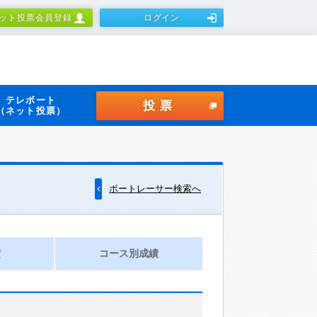
ット投票会員登録
ログイン
テレボート
投票
（ネット投票）
ボートレーサー検索へ
績
コース別成績