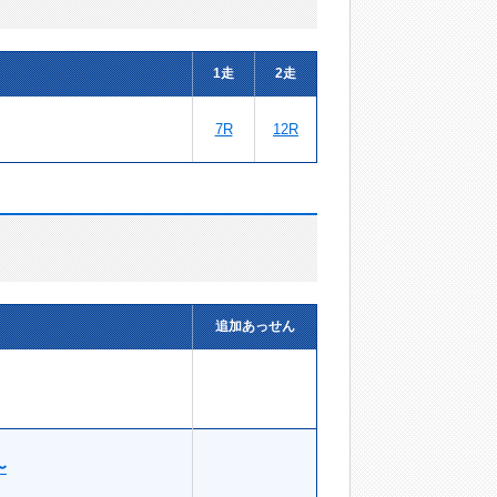
1走
2走
7R
12R
追加あっせん
〜