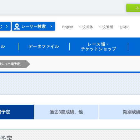
ネ
む
レーサー検索
English
中文简体
中文繁體
한국어
レース場・
ール
データファイル
チケットショップ
卓矢（出場予定）
場予定
過去3節成績、他
期別成
予定