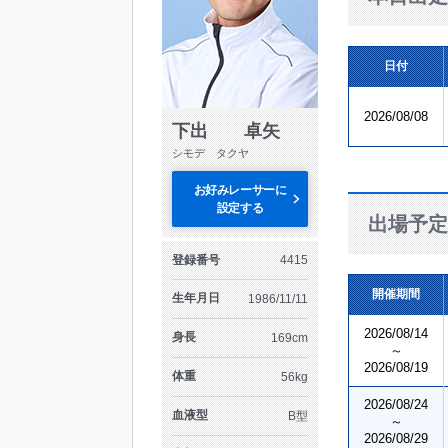
日付
2026/08/08
下出 卓矢
シモデ タクヤ
お好みレーサーに
設定する
出場予定
登録番号
4415
開催期間
生年月日
1986/11/11
2026/08/14
身長
169cm
～
2026/08/19
体重
56kg
2026/08/24
血液型
B型
～
2026/08/29