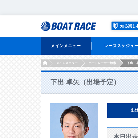
知る楽し
メインメニュー
レーススケジュ
HOME
メインメニュー
ボートレーサー検索
下出 
下出 卓矢（出場予定）
出
本日出走