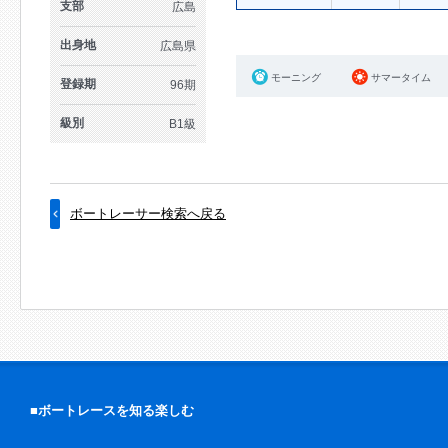
支部
広島
出身地
広島県
モーニング
サマータイム
登録期
96期
級別
B1級
ボートレーサー検索へ戻る
■ボートレースを知る楽しむ