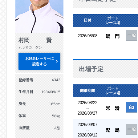
ボート
日付
レース場
2026/08/08
村岡 賢
ムラオカ ケン
お好みレーサーに
設定する
出場予定
登録番号
4343
ボート
開催期間
生年月日
1984/09/15
レース場
2026/08/22
身長
165cm
～
2026/08/27
体重
58kg
2026/09/07
血液型
A型
～
2026/09/12