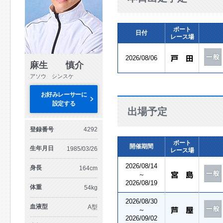
ボート
日付
レース場
2026/08/06
麻生 慎介
アソウ シンスケ
お好みレーサーに
設定する
出場予定
登録番号
4292
ボート
開催期間
生年月日
1985/03/26
レース場
2026/08/14
身長
164cm
～
2026/08/19
体重
54kg
2026/08/30
血液型
A型
～
2026/09/02