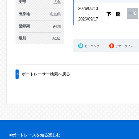
支部
広島
2026/09/13
～
出身地
広島県
2026/09/17
登録期
94期
級別
A1級
モーニング
サマータイム
ボートレーサー検索へ戻る
■ボートレースを知る楽しむ