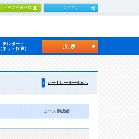
ット投票会員登録
ログイン
テレボート
投票
（ネット投票）
ボートレーサー検索へ
績
コース別成績