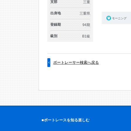
支部
三重
出身地
三重県
モーニング
登録期
94期
級別
B1級
ボートレーサー検索へ戻る
■ボートレースを知る楽しむ