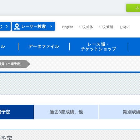
ネ
む
レーサー検索
English
中文简体
中文繁體
한국어
レース場・
ール
データファイル
チケットショップ
雄貴（出場予定）
場予定
過去3節成績、他
期別成
予定