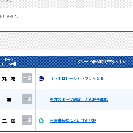
ありません
ボート
グレード/開催時間帯/タイトル
レース場
サッポロビールカップ２０２６
中京スポーツ納涼しぶき杯争奪戦
三国港解禁ふくい甘えび杯