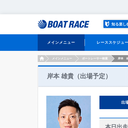
知る楽し
メインメニュー
レーススケジュ
HOME
メインメニュー
ボートレーサー検索
岸本 
岸本 雄貴（出場予定）
出
本日出走